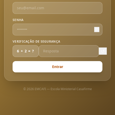
SENHA
VERIFICAÇÃO DE SEGURANÇA
↺
6
+
2
= ?
Entrar
©
2026
EMCAFI — Escola Ministerial CasaFirme