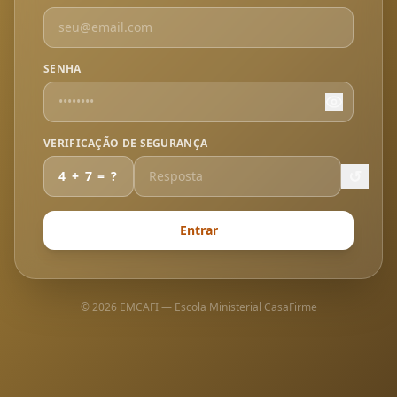
SENHA
VERIFICAÇÃO DE SEGURANÇA
↺
4
+
7
= ?
Entrar
©
2026
EMCAFI — Escola Ministerial CasaFirme